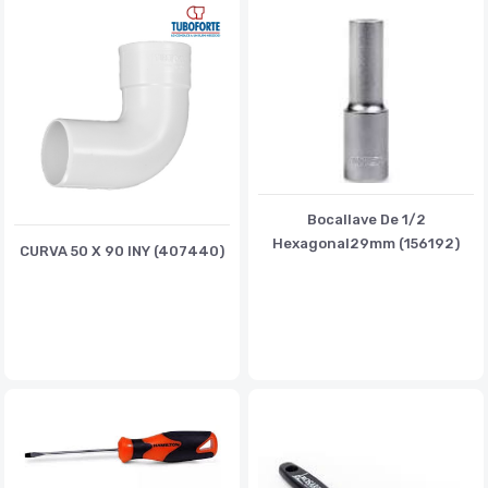
Bocallave De 1/2
Hexagonal29mm (156192)
CURVA 50 X 90 INY (407440)