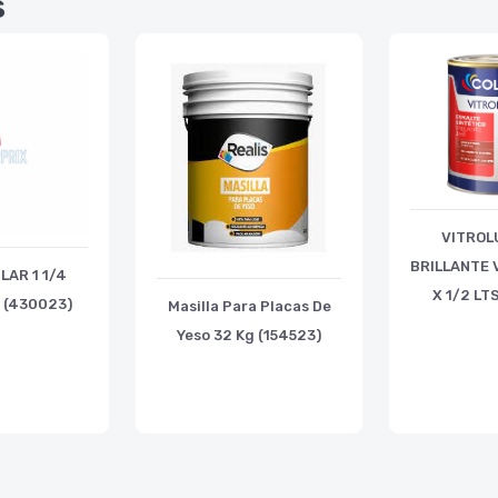
s
VITROL
BRILLANTE 
LAR 1 1/4
X 1/2 LT
 (430023)
Masilla Para Placas De
Yeso 32 Kg (154523)