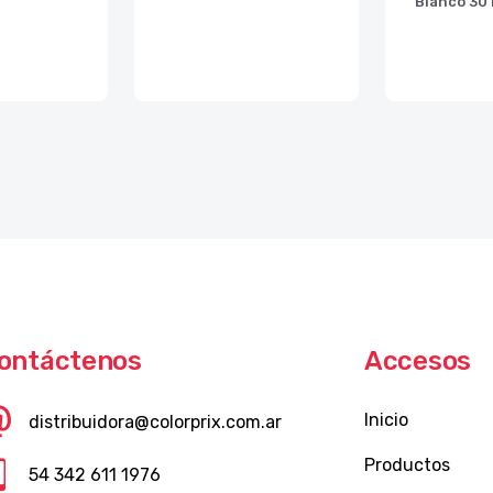
Blanco 30
ontáctenos
Accesos
Inicio
distribuidora@colorprix.com.ar
Productos
54 342 611 1976