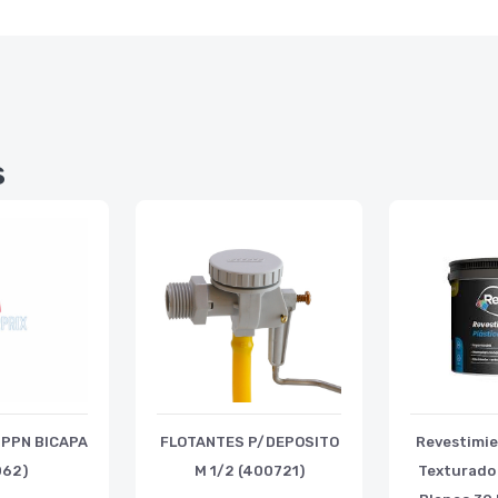
s
0 PPN BICAPA
FLOTANTES P/DEPOSITO
Revestimie
062)
M 1/2 (400721)
Texturado