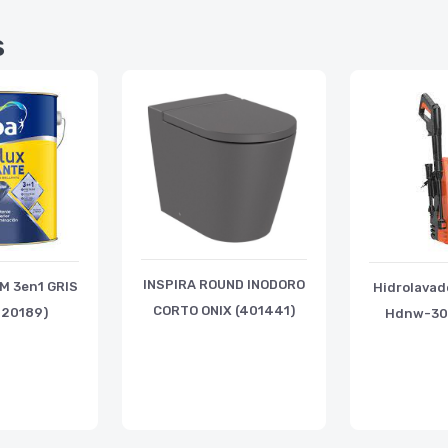
s
INSPIRA ROUND INODORO
M 3en1 GRIS
Hidrolavad
CORTO ONIX (401441)
220189)
Hdnw-30