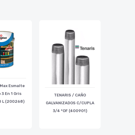
t Max Esmalte
 3 En 1 Gris
TENARIS / CAÑO
0 L (200268)
GALVANIZADOS C/CUPLA
3/4 *OF (400901)